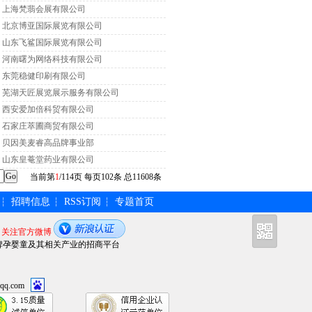
上海梵翡会展有限公司
北京博亚国际展览有限公司
山东飞鲨国际展览有限公司
河南曙为网络科技有限公司
东莞稳健印刷有限公司
芜湖天匠展览展示服务有限公司
西安爱加倍科贸有限公司
石家庄萃圃商贸有限公司
贝因美麦睿高品牌事业部
山东皇菴堂药业有限公司
当前第
1
/114页 每页102条 总11608条
招聘信息
RSS订阅
专题首页
┆
┆
┆
关注官方微博
牌孕婴童及其相关产业的招商平台
qq.com