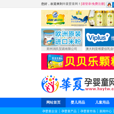
您好，欢迎来到
华夏婴童网
！
[
请登录
/
免费注册
]
郑州润氏贸易有限公司
澳大利亚维爱佳乳业
网站首页
婴儿用品
儿童用品
孕婴童企业
┆
孕婴童产品
┆
孕婴童市场
┆
新闻中心