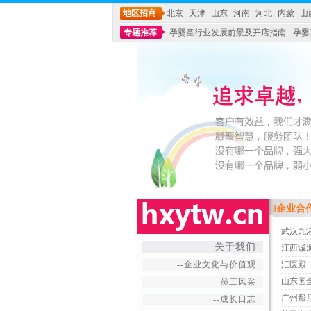
地区招商
北京
天津
山东
河南
河北
内蒙
山
专题推荐
孕婴童行业发展前景及开店指南
孕婴
‖企业合
武汉九
+
关于我们
江西诚
--企业文化与价值观
汇医殿
山东国
--员工风采
广州帮
--成长日志