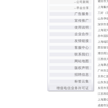
莆田市
--公司新闻
上海氟
--早会分享
三好（
+
广告服务
山东孕
+
宣传推广
深圳市
+
使用说明
上海迎
+
企业合作
亦年国
+
友情链接
上海端
+
客服中心
西安骆
潍坊雨
+
联系我们
江西倍
+
网站地图
上海乘
+
版权声明
广州市
+
招聘信息
天帝仁
+
标签云集
山东东
+
增值电信业务许可证
东莞市
江苏西
上海聚
成都市