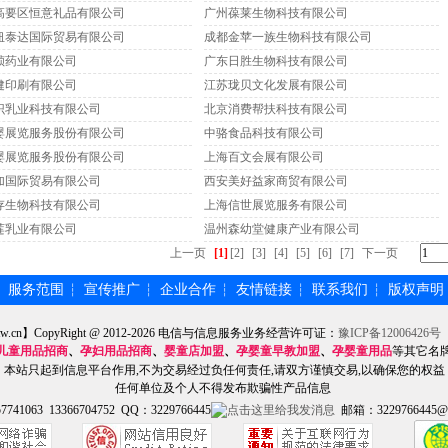
高要区恒意礼品有限公司
广州葆莱生物科技有限公司
纽泰达国际贸易有限公司
成都金苹一族生物科技有限公司
祯药业有限公司
广东日胜生物科技有限公司
健印刷有限公司
江苏珑贝文化发展有限公司
识乳业科技有限公司
北京消费帮扶科技有限公司
婴展览服务股份有限公司
中骆食品科技有限公司
婴展览服务股份有限公司
上海百文会展有限公司
加国际贸易有限公司
西安美好益家商贸有限公司
存生物科技有限公司
上海信世展览服务有限公司
莲乳业有限公司
温州森幼堂健康产业有限公司
上一页
[1]
[2]
[3]
[4]
[5]
[6]
[7]
下一页
服务范围
宣传推广
企业合作
友情链接
联系我们
版权声明
┆
┆
┆
┆
┆
┆
tw.cn】CopyRight @ 2012-2026 电信与信息服务业务经营许可证：
豫ICP备12006426号
儿童用品招商
、
孕妇用品招商
、
婴童店加盟
、
孕婴童早教加盟
、
孕婴童用品
等其它名
本站只起到信息平台作用,不为交易经过负任何责任,请双方谨慎交易,以确保您的权益
任何单位及个人不得发布欺骗性产品信息
741063 13366704752 QQ：3229766445
邮箱：3229766445@