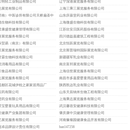
大明轻工业制品有限公司
辽宁深港展览服务有限公司
伦展览有限公司
上海三乘三展览服务有限公司
济南）中医诊所有限公司天桥扁圣中
山东庆葆堂药业有限公司
德生物科技有限公司
上海微盛生物科技有限公司
君康盛世健康管理有限公司
江苏欣安贝医药股份有限公司
河展览服务有限公司
四川德益嘉建筑工程有限公司
际贸易（南京）有限公司
北京恒跃展览有限公司
巨展览服务有限公司
北京斯普瑞特国际展览有限公司
甘霖生物科技有限公司
新疆疆军乳业有限公司
洁消毒用品有限公司
南京富邦展览有限公司
川食品有限公司
上海信世展览服务有限公司
志展览服务有限公司
南昌市多嘉爱婴童用品有限公司
花都区花城伊枕之家家居用品厂
陕西凯达乳业有限公司
医药有限公司
山东天辰纳米生物工程有限公司
进药业有限公司
上海乘志展览服务有限公司
景宝婴童玩具用品有限公司
武汉馨蓓安健康科技有限公司
臣健康产业集团有限公司
肇庆康中贝健康管理有限公司
亿展览服务有限公司
河南豫臻园健康食品开发有限公司
冠卓品牌设计责任有限公司
han147258