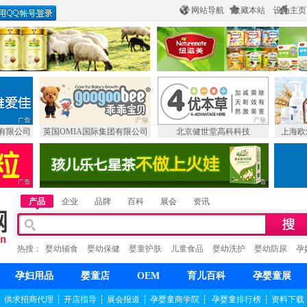
网站导航
收藏本站
设为主页
有限公司
英国OMIA国际集团有限公司
北京健世堂高科科技
上海欧
产品
企业
品牌
百科
展会
资讯
热搜：
婴幼辅食
婴幼保健
婴童护肤
儿童食品
婴幼洗护
婴幼防尿
孕
孕妇用品
婴童店
OEM
育儿百科
孕婴童展
┆
供求招商代理
┆
开店指导
┆
展会报道
┆
孕婴童商学院
┆
孕婴童排行榜
┆
资料下载