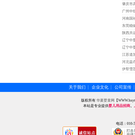
肇庆市
广州中
河南国
东莞稳
陕西共
辽宁中
辽宁中
江苏道
河北益
伊犁雪
关于我们
企业文化
公司宣传
┆
┆
版权所有
华夏婴童网
【WWW.hxy
本站是专业提供
婴儿用品招商
、
电话：010-57