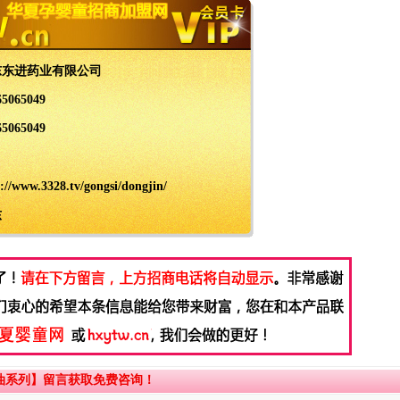
东东进药业有限公司
65065049
65065049
://www.3328.tv/gongsi/dongjin/
东
油系列】留言获取免费咨询！