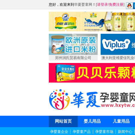
您好，欢迎来到
华夏婴童网
！
[
请登录
/
免费注册
]
郑州润氏贸易有限公司
澳大利亚维爱佳乳业
网站首页
婴儿用品
儿童用品
孕婴童企业
┆
孕婴童产品
┆
孕婴童市场
┆
新闻中心