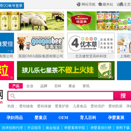
网站导航
收藏本站
设为主页
有限公司
英国OMIA国际集团有限公司
北京健世堂高科科技
上海欧
产品
企业
品牌
百科
展会
资讯
热搜：
婴幼辅食
婴幼保健
婴童护肤
儿童食品
婴幼洗护
婴幼防尿
孕
孕妇用品
婴童店
OEM
育儿百科
孕婴童展
┆
供求招商代理
┆
开店指导
┆
展会报道
┆
孕婴童商学院
┆
孕婴童排行榜
┆
资料下载