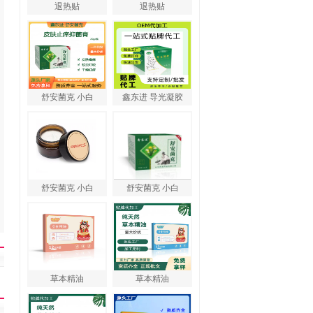
退热贴
退热贴
舒安菌克 小白
鑫东进 导光凝胶
舒安菌克 小白
舒安菌克 小白
草本精油
草本精油