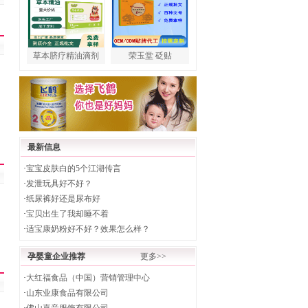
草本脐疗精油滴剂
荣玉堂 砭贴
最新信息
·
宝宝皮肤白的5个江湖传言
·
发泄玩具好不好？
·
纸尿裤好还是尿布好
·
宝贝出生了我却睡不着
·
适宝康奶粉好不好？效果怎么样？
孕婴童企业推荐
更多>>
·
大红福食品（中国）营销管理中心
·
山东业康食品有限公司