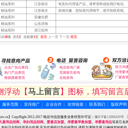
精油系列
江苏南京
有意向代理该产品，请寄资料或给我打电话。
精油系列
江苏南京
很感兴趣，想知道代理细节，请尽快联系我。
精油系列
安徽合肥
精油系列
山东济南
精油系列
浙江杭州
显示
20
条
共
1
页
当前第
1
页
首页
上一页
下一页
尾页
双方沟
点击广告位查找
电话咨询厂家
代理要
热门产品查找
页面留言咨询
厂家政
根据搜索查找
在线咨询
侧浮动【
马上留言
】图标，填写留言
服务范围
宣传推广
企业合作
友情链接
联系我们
版权声明
┆
┆
┆
┆
┆
┆
ytw.cn】CopyRight 2012-2017 电信与信息服务业务经营许可证：
豫ICP备12006426号
儿童用品招商
、
孕妇用品招商
、
婴童店加盟
、
孕婴童早教加盟
、
孕婴童用品
等其它名
本站只起到信息平台作用,不为交易经过负任何责任,请双方谨慎交易,以确保您的权益