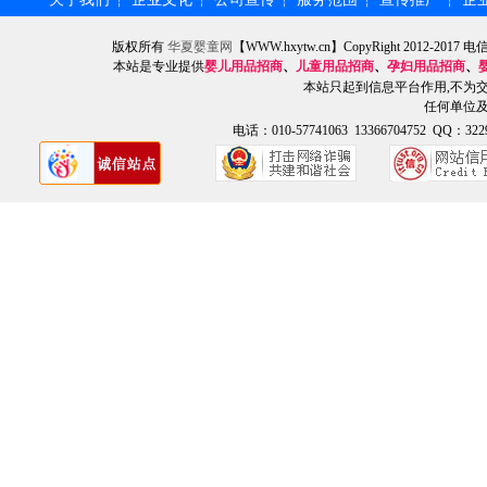
┆
┆
┆
┆
┆
版权所有
华夏婴童网
【WWW.hxytw.cn】CopyRight 2012-
本站是专业提供
婴儿用品招商
、
儿童用品招商
、
孕妇用品招商
、
本站只起到信息平台作用,不为
任何单位
电话：010-57741063 13366704752 QQ：3229