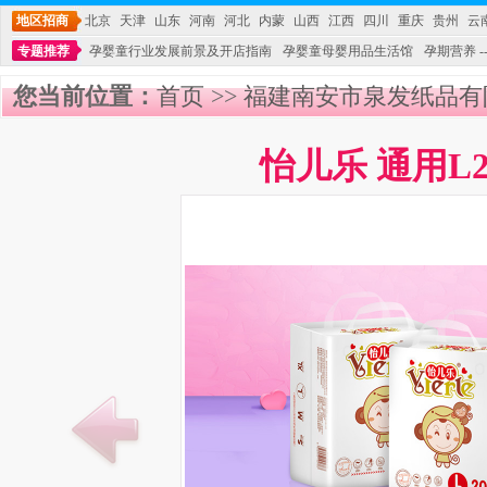
地区招商
北京
天津
山东
河南
河北
内蒙
山西
江西
四川
重庆
贵州
云
专题推荐
孕婴童行业发展前景及开店指南
孕婴童母婴用品生活馆
孕期营养 -
您当前位置：
首页
>>
福建南安市泉发纸品有
怡儿乐 通用L