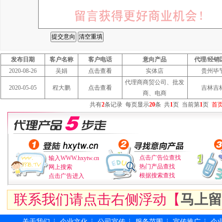
发布日期
客户名称
客户电话
意向产品
代理/经销
2020-08-26
吴娟
点击查看
实体店
贵州毕
代理商商贸公司、批发
2020-05-05
程大鹏
点击查看
吉林吉
商、电商
共有
2
条记录
每页显示
20
条
共
1
页
当前第
1
页
首
点击广告位查找
输入WWW.hxytw.cn
热门产品查找
网上搜索
根据搜索查找
点击广告进入
联系我们请点击右侧浮动【
马上留
关于我们
企业文化
公司宣传
服务范围
宣传推广
企