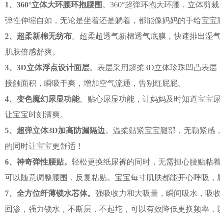
1、360°立体大环腰环抱腰围
。360°超弹环抱大环腰，立体剪
弹性伸缩自如，无论是坐着还是躺着，都能像妈妈的手给宝宝
2、超柔新棉无纺布
。超柔超透气新棉透气底膜，快速排出湿
肌肤倍感舒爽。
3、3D立体浮点设计面层
。表层采用超柔3D立体珍珠凹凸表层
接触面积，瞬吸干爽，增加空气流通，告别红屁屁。
4、变色魔幻尿显功能
。贴心尿显功能，让妈妈及时知道宝宝
让宝宝时刻清爽。
5、超弹立体3D加高防漏隔边
。温柔贴紧宝宝腿部，无勒紧感
的同时让宝宝更舒适！
6、神奇弹性腰贴。
轻松更换纸尿裤的同时，无需担心腰贴粘
可以随意调整腰围，反复粘贴。宝宝每寸肌肤都能开心呼吸，
7、全方位纤薄锁水芯体。
强吸收力和大吸量，瞬间吸水，吸
回渗，强力锁水，不断层，不起坨，可以有效降低更换频率，