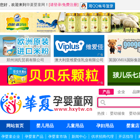
您好，欢迎来到
华夏婴童网
！
[
请登录
/
免费注册
]
郑州润氏贸易有限公司
澳大利亚维爱佳乳业有限公司
英国OMIA国际集
产品
企业
品牌
热搜：
婴幼辅食
婴幼
网站首页
婴儿用品
儿童用品
孕妇用品
婴童店
孕婴童企业
┆
孕婴童产品
┆
孕婴童市场
┆
新闻中心
┆
供求招商代理
┆
开店指导
┆